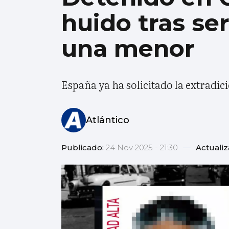
huido tras se
una menor
España ya ha solicitado la extradici
Atlántico
Publicado:
24 Nov 2025 - 21:30
—
Actuali