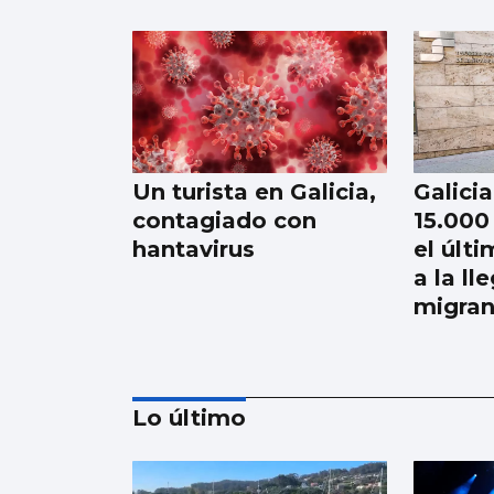
Un turista en Galicia,
Galici
contagiado con
15.000
hantavirus
el últ
a la ll
migran
Lo último