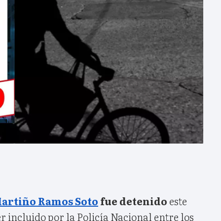
artiño Ramos Soto
fue detenido
este
r incluido por la Policía Nacional entre los