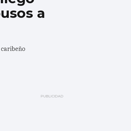
busos a
s caribeño