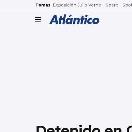
common.go-to-content
Temas
Exposición Julio Verne
Sparc
Spot
header.menu.open
Detenido en C