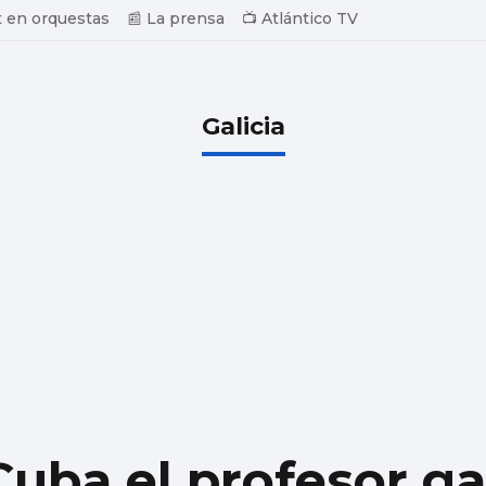
 en orquestas
📰 La prensa
📺 Atlántico TV
Galicia
uba el profesor ga