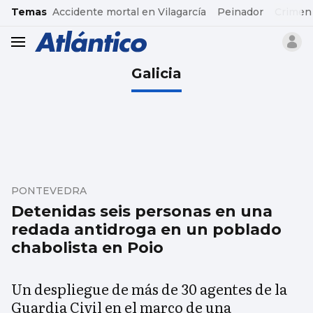
common.go-to-content
Temas
Accidente mortal en Vilagarcía
Peinador
Crimen
header.menu.open
Galicia
PONTEVEDRA
Detenidas seis personas en una
redada antidroga en un poblado
chabolista en Poio
Un despliegue de más de 30 agentes de la
Guardia Civil en el marco de una