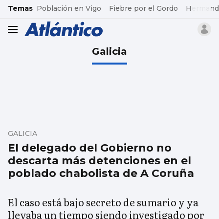
common.go-to-content
Temas
Población en Vigo
Fiebre por el Gordo
Hermand
header.menu.open
Galicia
GALICIA
El delegado del Gobierno no
descarta más detenciones en el
poblado chabolista de A Coruña
El caso está bajo secreto de sumario y ya
llevaba un tiempo siendo investigado por