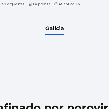
 en orquestas
📰 La prensa
📺 Atlántico TV
Galicia
nfinado por norovi