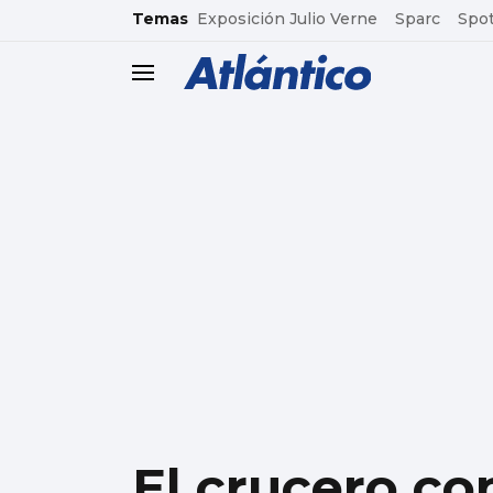
common.go-to-content
Temas
Exposición Julio Verne
Sparc
Spot
header.menu.open
El crucero co