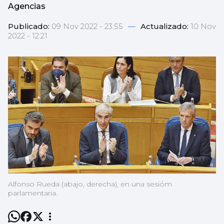
Agencias
Publicado:
09 Nov 2022 - 23:55
—
Actualizado:
10 Nov
2022 - 12:21
Alfonso Rueda (abajo, derecha), en una sesióm
parlamentaria.