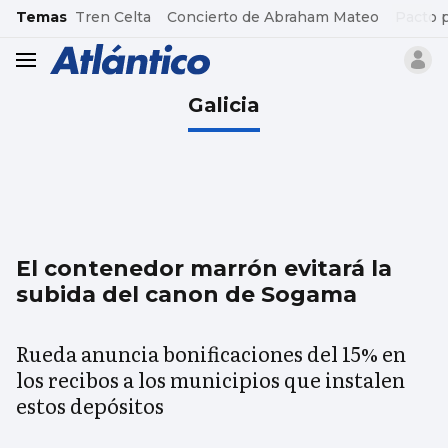
common.go-to-content
Temas
Tren Celta
Concierto de Abraham Mateo
Pacto 
header.menu.open
Galicia
El contenedor marrón evitará la
subida del canon de Sogama
Rueda anuncia bonificaciones del 15% en
los recibos a los municipios que instalen
estos depósitos