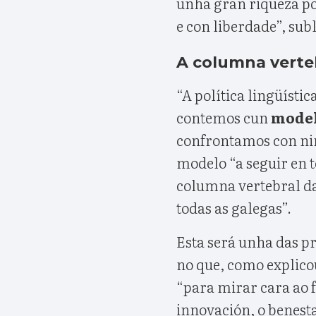
unha gran riqueza po
e con liberdade”, sub
A columna verte
“A política lingüísti
contemos cun
model
confrontamos con nin
modelo “a seguir en t
columna vertebral da 
todas as galegas”.
Esta será unha das pr
no que, como explic
“para mirar cara ao 
innovación, o benesta