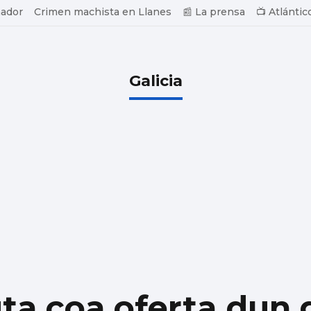
ador
Crimen machista en Llanes
📰 La prensa
📺 Atlántic
Galicia
a coa oferta dun 