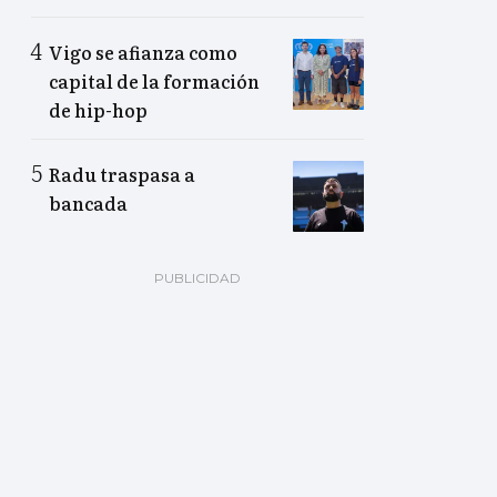
Vigo se afianza como
capital de la formación
de hip-hop
Radu traspasa a
bancada