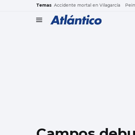
common.go-to-content
Temas
Accidente mortal en Vilagarcía
Pein
header.menu.open
Campos debut