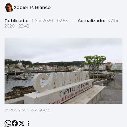
Xabier R. Blanco
Publicado:
13 Abr 2020 - 02:53
—
Actualizado:
13 Abr
2020 - 22:42
2020041300535048655