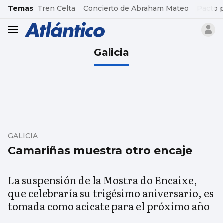
common.go-to-content
Temas
Tren Celta
Concierto de Abraham Mateo
Pacto 
header.menu.open
Galicia
GALICIA
Camariñas muestra otro encaje
La suspensión de la Mostra do Encaixe,
que celebraría su trigésimo aniversario, es
tomada como acicate para el próximo año