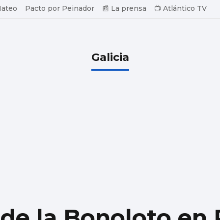
Mateo
Pacto por Peinador
📰 La prensa
📺 Atlántico TV
Galicia
 de la Bonoloto en