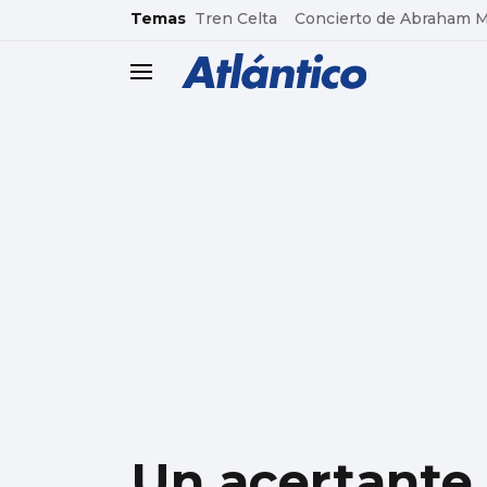
common.go-to-content
Temas
Tren Celta
Concierto de Abraham 
header.menu.open
Un acertante