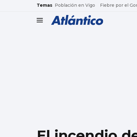
common.go-to-content
Temas
Población en Vigo
Fiebre por el Go
header.menu.open
El incendio d