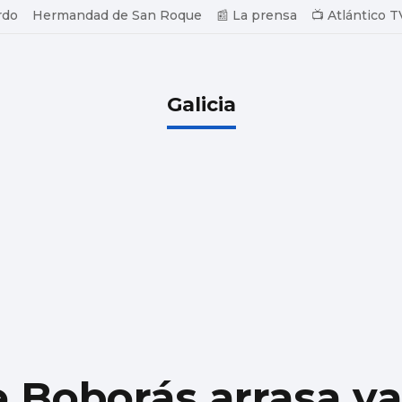
rdo
Hermandad de San Roque
📰 La prensa
📺 Atlántico T
Galicia
e Boborás arrasa ya