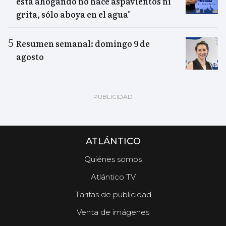
está ahogando no hace aspavientos ni
grita, sólo aboya en el agua"
Resumen semanal: domingo 9 de
agosto
ATLÁNTICO
Quiénes somos
Atlántico TV
Tarifas de publicidad
Venta de imágenes