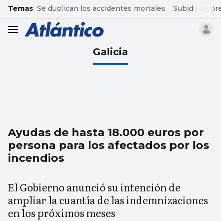
common.go-to-content
Temas
Se duplican los accidentes mortales
Subida de pr
header.menu.open
Galicia
Ayudas de hasta 18.000 euros por
persona para los afectados por los
incendios
El Gobierno anunció su intención de
ampliar la cuantía de las indemnizaciones
en los próximos meses