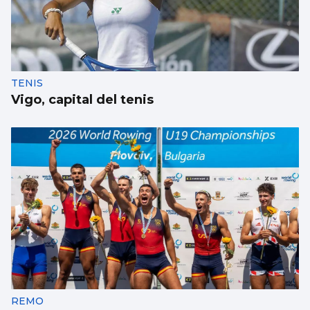
Un turista en Galicia, contagiado con
hantavirus
TENIS
Vigo, capital del tenis
REMO