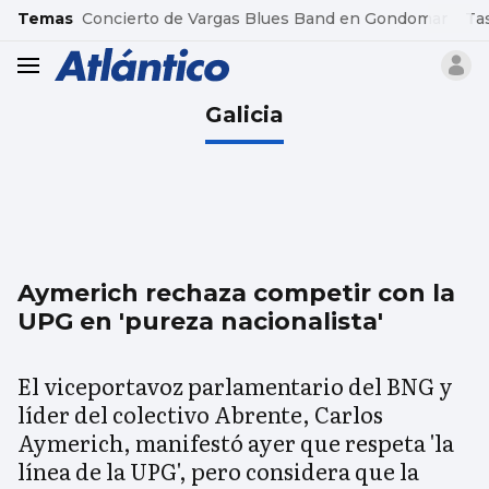
common.go-to-content
Temas
Concierto de Vargas Blues Band en Gondomar
Ta
header.menu.open
Galicia
Aymerich rechaza competir con la
UPG en 'pureza nacionalista'
El viceportavoz parlamentario del BNG y
líder del colectivo Abrente, Carlos
Aymerich, manifestó ayer que respeta 'la
línea de la UPG', pero considera que la