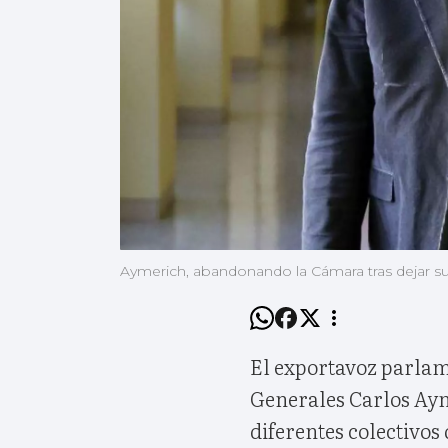
Aymerich, abandonando la Cámara tras dejar s
El exportavoz parlam
Generales Carlos Ayme
diferentes colectivos 