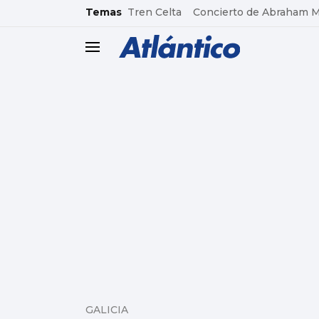
common.go-to-content
Temas
Tren Celta
Concierto de Abraham 
header.menu.open
GALICIA