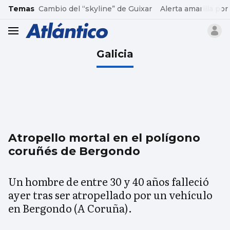
common.go-to-content
Temas
Cambio del “skyline” de Guixar
Alerta amarilla por
header.menu.open
Galicia
Atropello mortal en el polígono
coruñés de Bergondo
Un hombre de entre 30 y 40 años falleció
ayer tras ser atropellado por un vehículo
en Bergondo (A Coruña).