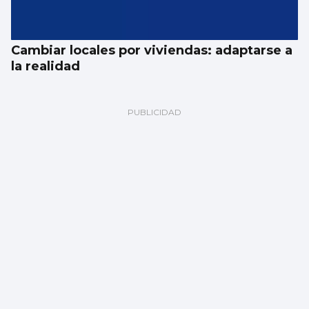
Cambiar locales por viviendas: adaptarse a
la realidad
Fernando Jáuregui
El eclipse (total) del sentido común