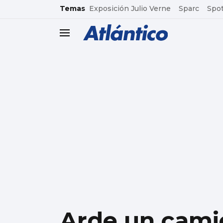
common.go-to-content
Temas
Exposición Julio Verne
Sparc
Spot
header.menu.open
Arde un camió