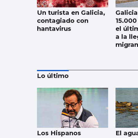
Un turista en Galicia,
Galici
contagiado con
15.000
hantavirus
el últ
a la ll
migran
Lo último
La Atención Primaria
pasa a depender de
las gerencias
Los Hispanos
El agua