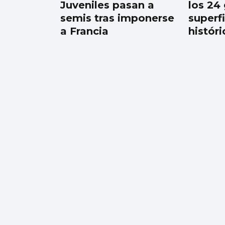
Juveniles pasan a
los 24
semis tras imponerse
superfi
a Francia
históri
La Peregrina abre las
atracciones con un
único hilo musical