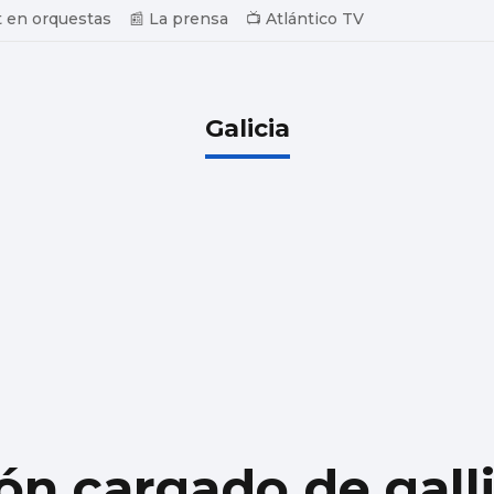
 en orquestas
📰 La prensa
📺 Atlántico TV
Galicia
n cargado de gall