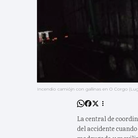
Incendio camiójn con gallinas en O Corgo (Lug
La central de coordin
del accidente cuando 
madrugada y movilizó