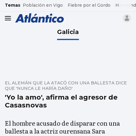
common.go-to-content
Temas
Población en Vigo
Fiebre por el Gordo
Hermand
header.menu.open
Galicia
EL ALEMÁN QUE LA ATACÓ CON UNA BALLESTA DICE
QUE 'NUNCA LE HARÍA DAÑO'
'Yo la amo', afirma el agresor de
Casasnovas
El hombre acusado de disparar con una
ballesta a la actriz ourensana Sara