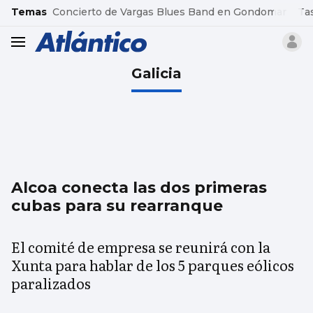
common.go-to-content
Temas
Concierto de Vargas Blues Band en Gondomar
Ta
header.menu.open
Galicia
Alcoa conecta las dos primeras
cubas para su rearranque
El comité de empresa se reunirá con la
Xunta para hablar de los 5 parques eólicos
paralizados