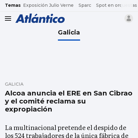
common.go-to-content
Temas
Exposición Julio Verne
Sparc
Spot en orquestas
header.menu.open
Galicia
GALICIA
Alcoa anuncia el ERE en San Cibrao
y el comité reclama su
expropiación
La multinacional pretende el despido de
los 524 trabajadores de la única fábrica de