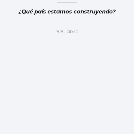
¿Qué país estamos construyendo?
Fernando Ramos
¿Quién miente: Marlaska o Margarita
Robles?