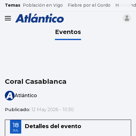
common.go-to-content
Temas
Población en Vigo
Fiebre por el Gordo
Hermand
header.menu.open
Eventos
Coral Casablanca
Atlántico
Publicado:
12 May 2026 - 10:30
18
Detalles del evento
JUL