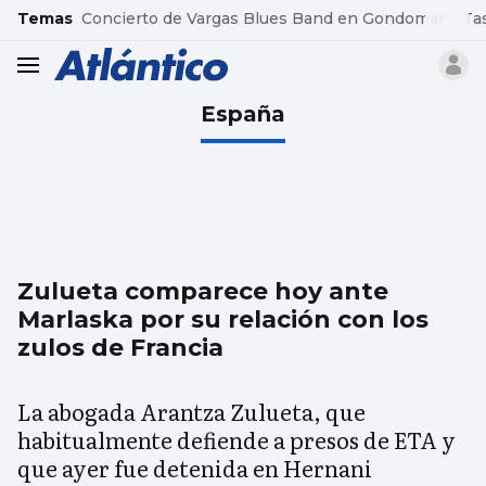
common.go-to-content
Temas
Concierto de Vargas Blues Band en Gondomar
Ta
header.menu.open
España
Zulueta comparece hoy ante
Marlaska por su relación con los
zulos de Francia
La abogada Arantza Zulueta, que
habitualmente defiende a presos de ETA y
que ayer fue detenida en Hernani