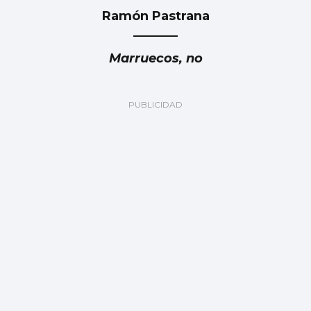
Ramón Pastrana
Marruecos, no
Luis Carlos de la Peña
Marruecos: ¿Fiable y responsable?