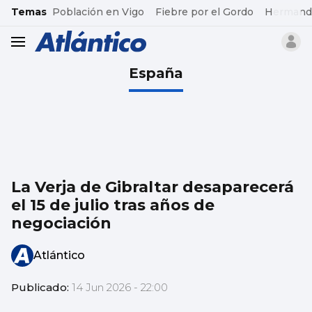
common.go-to-content
Temas
Población en Vigo
Fiebre por el Gordo
Hermand
header.menu.open
España
La Verja de Gibraltar desaparecerá
el 15 de julio tras años de
negociación
Atlántico
Publicado:
14 Jun 2026 - 22:00