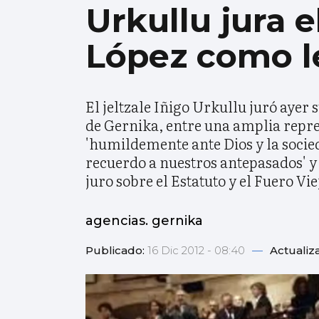
Urkullu jura e
López como l
El jeltzale Iñigo Urkullu juró ayer
de Gernika, entre una amplia repres
'humildemente ante Dios y la socieda
recuerdo a nuestros antepasados' y 
juro sobre el Estatuto y el Fuero Vie
agencias. gernika
Publicado:
16 Dic 2012 - 08:40
—
Actualiz