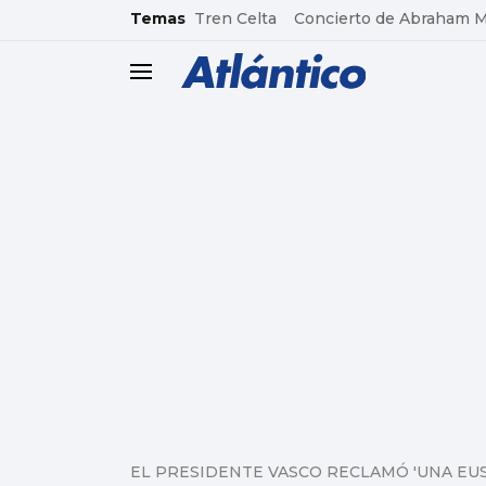
common.go-to-content
Temas
Tren Celta
Concierto de Abraham 
header.menu.open
EL PRESIDENTE VASCO RECLAMÓ 'UNA EUS