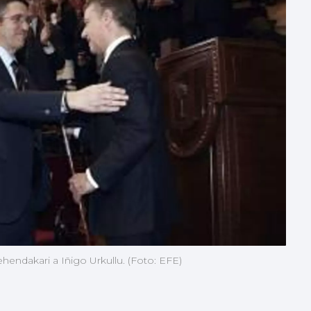
ehendakari a Iñigo Urkullu. (Foto: EFE)