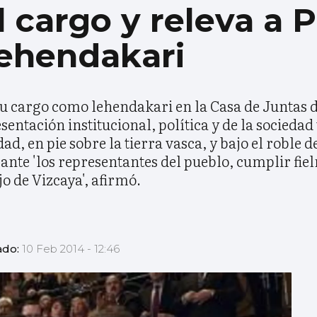
l cargo y releva a P
ehendakari
 su cargo como lehendakari en la Casa de Juntas d
entación institucional, política y de la sociedad
d, en pie sobre la tierra vasca, y bajo el roble d
ante 'los representantes del pueblo, cumplir fie
jo de Vizcaya', afirmó.
ado:
10 Feb 2014 - 12:46