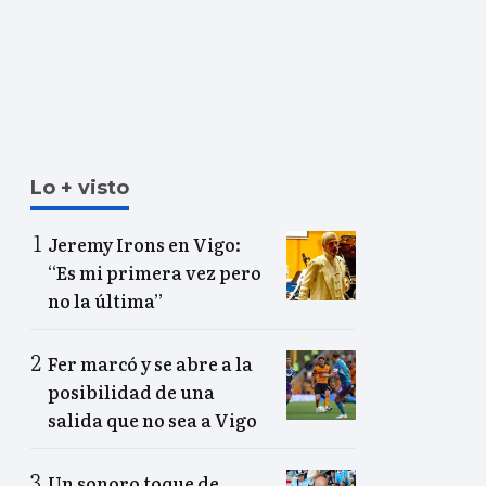
Lo + visto
Jeremy Irons en Vigo:
“Es mi primera vez pero
no la última”
Fer marcó y se abre a la
posibilidad de una
salida que no sea a Vigo
Un sonoro toque de