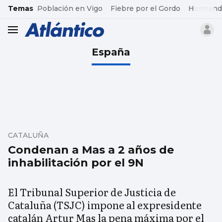
common.go-to-content
Temas
Población en Vigo
Fiebre por el Gordo
Hermand
header.menu.open
España
CATALUÑA
Condenan a Mas a 2 años de
inhabilitación por el 9N
El Tribunal Superior de Justicia de
Cataluña (TSJC) impone al expresidente
catalán Artur Mas la pena máxima por el