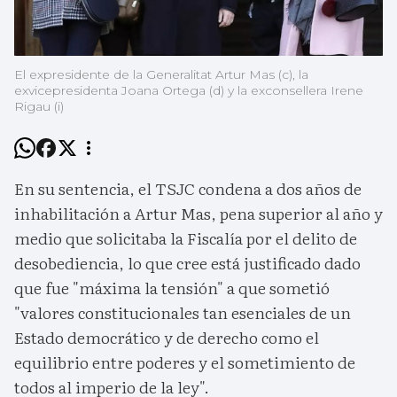
El expresidente de la Generalitat Artur Mas (c), la
exvicepresidenta Joana Ortega (d) y la exconsellera Irene
Rigau (i)
En su sentencia, el TSJC condena a dos años de
inhabilitación a Artur Mas, pena superior al año y
medio que solicitaba la Fiscalía por el delito de
desobediencia, lo que cree está justificado dado
que fue "máxima la tensión" a que sometió
"valores constitucionales tan esenciales de un
Estado democrático y de derecho como el
equilibrio entre poderes y el sometimiento de
todos al imperio de la ley".