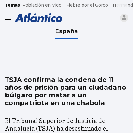
common.go-to-content
Temas
Población en Vigo
Fiebre por el Gordo
Hermand
header.menu.open
España
TSJA confirma la condena de 11
años de prisión para un ciudadano
búlgaro por matar a un
compatriota en una chabola
El Tribunal Superior de Justicia de
Andalucía (TSJA) ha desestimado el