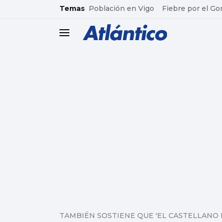
common.go-to-content
Temas
Población en Vigo
Fiebre por el Go
header.menu.open
TAMBIÉN SOSTIENE QUE 'EL CASTELLANO