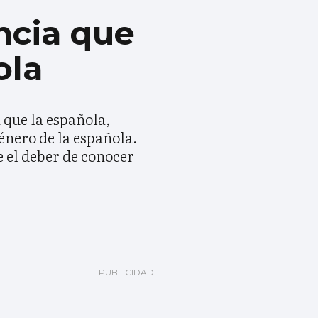
ncia que
ola
 que la española,
énero de la española.
 el deber de conocer