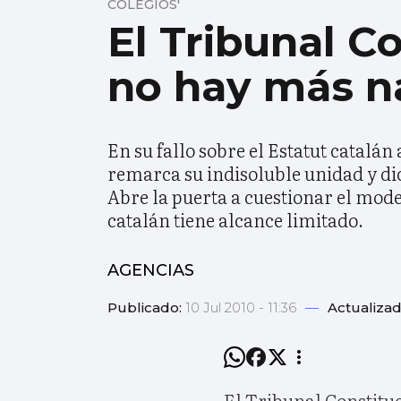
COLEGIOS'
El Tribunal C
no hay más n
En su fallo sobre el Estatut catalán
remarca su indisoluble unidad y di
Abre la puerta a cuestionar el mode
catalán tiene alcance limitado.
AGENCIAS
Publicado:
10 Jul 2010 - 11:36
—
Actualiza
El Tribunal Constituc