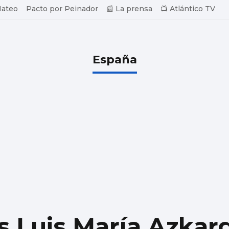
Mateo
Pacto por Peinador
📰 La prensa
📺 Atlántico TV
España
as Luis María Azkar