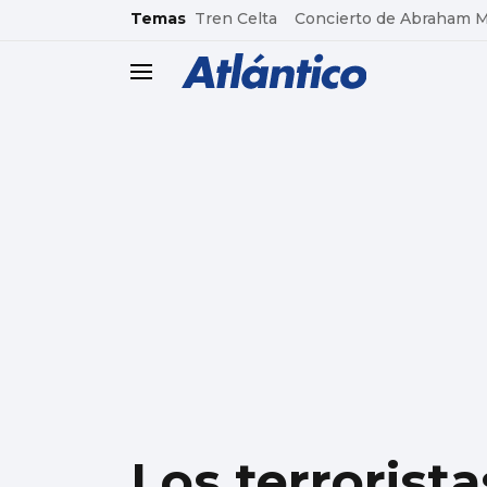
common.go-to-content
Temas
Tren Celta
Concierto de Abraham 
header.menu.open
Los terrorist