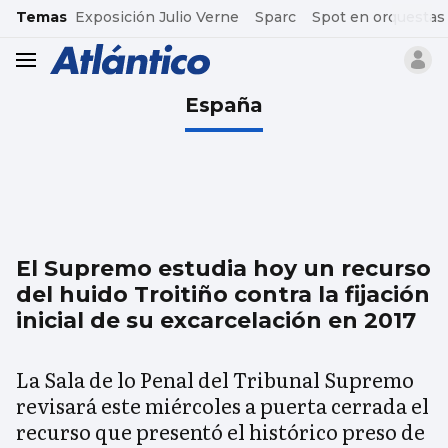
common.go-to-content
Temas
Exposición Julio Verne
Sparc
Spot en orquestas
header.menu.open
España
El Supremo estudia hoy un recurso
del huido Troitiño contra la fijación
inicial de su excarcelación en 2017
La Sala de lo Penal del Tribunal Supremo
revisará este miércoles a puerta cerrada el
recurso que presentó el histórico preso de