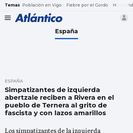
common.go-to-content
Temas
Población en Vigo
Fiebre por el Gordo
Hermand
header.menu.open
España
ESPAÑA
Simpatizantes de izquierda
abertzale reciben a Rivera en el
pueblo de Ternera al grito de
fascista y con lazos amarillos
Los simpatizantes de la izquierda