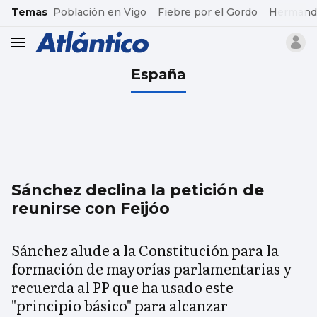
common.go-to-content
Temas
Población en Vigo
Fiebre por el Gordo
Hermand
header.menu.open
España
Sánchez declina la petición de
reunirse con Feijóo
Sánchez alude a la Constitución para la
formación de mayorías parlamentarias y
recuerda al PP que ha usado este
"principio básico" para alcanzar