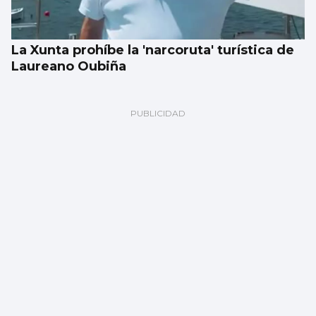
La Xunta prohíbe la 'narcoruta' turística de
Laureano Oubiña
Luz verde definitiva al vial de acceso para
el CEIP Párroco Don Camilo