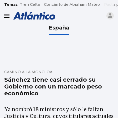
common.go-to-content
Temas
Tren Celta
Concierto de Abraham Mateo
Pacto 
header.menu.open
España
CAMINO A LA MONCLOA
Sánchez tiene casi cerrado su
Gobierno con un marcado peso
económico
Ya nombró 18 ministros y sólo le faltan
Justicia y Cultura, cuyos titulares actuales