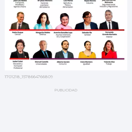
1701218_1578664766809