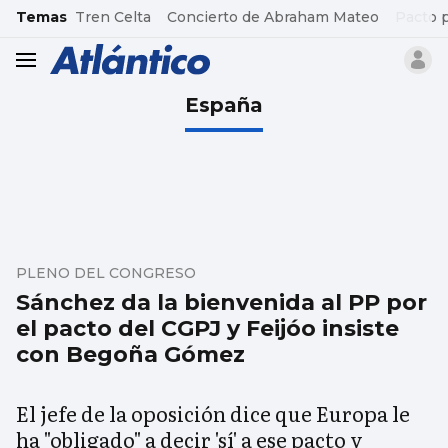
common.go-to-content
Temas
Tren Celta
Concierto de Abraham Mateo
Pacto 
header.menu.open
España
PLENO DEL CONGRESO
Sánchez da la bienvenida al PP por
el pacto del CGPJ y Feijóo insiste
con Begoña Gómez
El jefe de la oposición dice que Europa le
ha "obligado" a decir 'sí' a ese pacto y