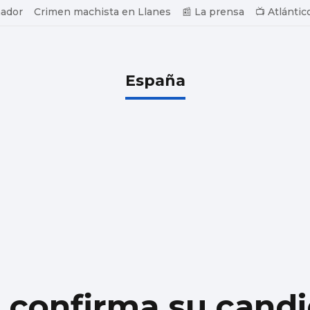
ador
Crimen machista en Llanes
📰 La prensa
📺 Atlántic
España
 confirma su candi