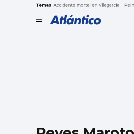
common.go-to-content
Temas
Accidente mortal en Vilagarcía
Pein
header.menu.open
Reyes Maroto