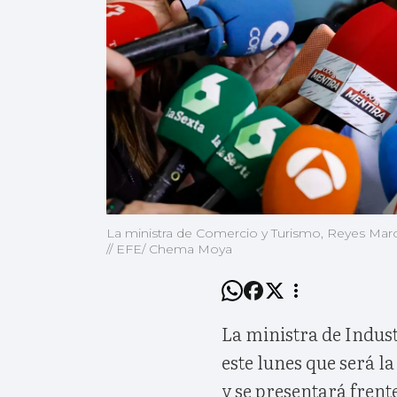
La ministra de Comercio y Turismo, Reyes Marot
// EFE/ Chema Moya
La ministra de Indus
este lunes que será l
y se presentará frente