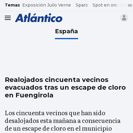
common.go-to-content
Temas
Exposición Julio Verne
Sparc
Spot en orquestas
header.menu.open
España
Realojados cincuenta vecinos
evacuados tras un escape de cloro
en Fuengirola
Los cincuenta vecinos que han sido
desalojados esta mañana a consecuencia
de un escape de cloro en el municipio