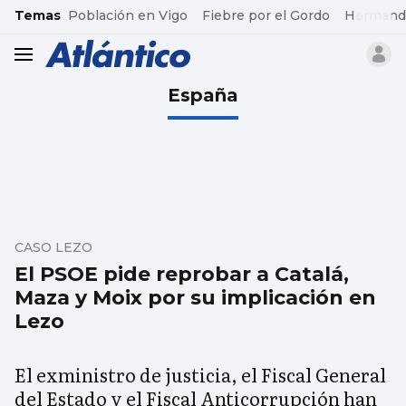
common.go-to-content
Temas
Población en Vigo
Fiebre por el Gordo
Hermand
header.menu.open
España
CASO LEZO
El PSOE pide reprobar a Catalá,
Maza y Moix por su implicación en
Lezo
El exministro de justicia, el Fiscal General
del Estado y el Fiscal Anticorrupción han