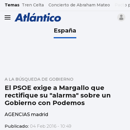
common.go-to-content
Temas
Tren Celta
Concierto de Abraham Mateo
Pacto 
header.menu.open
España
A LA BÚSQUEDA DE GOBIERNO
El PSOE exige a Margallo que
rectifique su "alarma" sobre un
Gobierno con Podemos
AGENCIAS madrid
Publicado:
04 Feb 2016 - 10:49