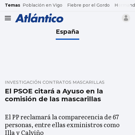
common.go-to-content
Temas
Población en Vigo
Fiebre por el Gordo
Hermand
header.menu.open
España
INVESTIGACIÓN CONTRATOS MASCARILLAS
El PSOE citará a Ayuso en la
comisión de las mascarillas
El PP reclamará la comparecencia de 67
personas, entre ellas exministros como
Illa y Calviño