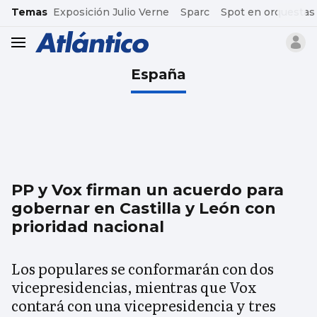
common.go-to-content
Temas
Exposición Julio Verne
Sparc
Spot en orquestas
header.menu.open
España
PP y Vox firman un acuerdo para
gobernar en Castilla y León con
prioridad nacional
Los populares se conformarán con dos
vicepresidencias, mientras que Vox
contará con una vicepresidencia y tres