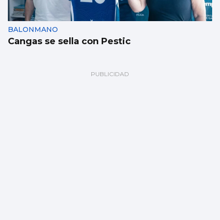
BALONMANO
Cangas se sella con Pestic
El pulpo escasea en la Ría: “Parte de la flota
tendrá que parar”