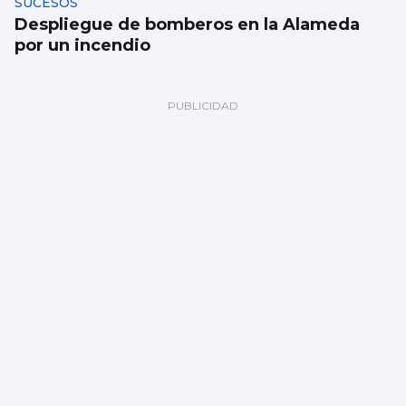
SUCESOS
Despliegue de bomberos en la Alameda
por un incendio
FÁBRICA
La planta de chips fotónicos Sparc moviliza
110 millones