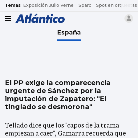
common.go-to-content
Temas
Exposición Julio Verne
Sparc
Spot en orquestas
header.menu.open
España
El PP exige la comparecencia
urgente de Sánchez por la
imputación de Zapatero: "El
tinglado se desmorona"
Tellado dice que los "capos de la trama
empiezan a caer", Gamarra recuerda que