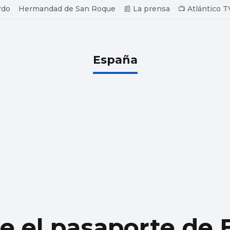
rdo
Hermandad de San Roque
📰 La prensa
📺 Atlántico T
España
re el pasaporte de