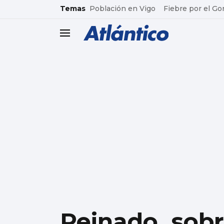
common.go-to-content
Temas
Población en Vigo
Fiebre por el Go
header.menu.open
Peinado, sob