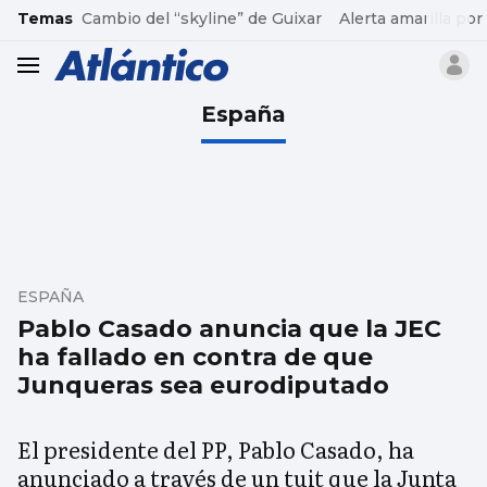
common.go-to-content
Temas
Cambio del “skyline” de Guixar
Alerta amarilla por
header.menu.open
España
ESPAÑA
Pablo Casado anuncia que la JEC
ha fallado en contra de que
Junqueras sea eurodiputado
El presidente del PP, Pablo Casado, ha
anunciado a través de un tuit que la Junta