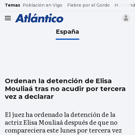
common.go-to-content
Temas
Población en Vigo
Fiebre por el Gordo
Hermand
header.menu.open
España
Ordenan la detención de Elisa
Mouliaá tras no acudir por tercera
vez a declarar
El juez ha ordenado la detención de la
actriz Elisa Mouliaá después de que no
compareciera este lunes por tercera vez