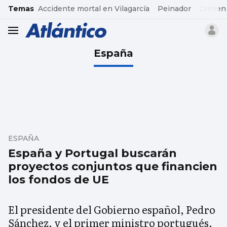
common.go-to-content
Temas
Accidente mortal en Vilagarcía
Peinador
Crimen
header.menu.open
España
ESPAÑA
España y Portugal buscarán
proyectos conjuntos que financien
los fondos de UE
El presidente del Gobierno español, Pedro
Sánchez, y el primer ministro portugués,