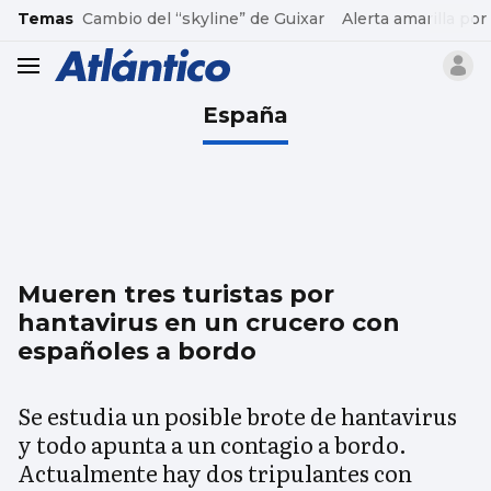
common.go-to-content
Temas
Cambio del “skyline” de Guixar
Alerta amarilla por
header.menu.open
España
Mueren tres turistas por
hantavirus en un crucero con
españoles a bordo
Se estudia un posible brote de hantavirus
y todo apunta a un contagio a bordo.
Actualmente hay dos tripulantes con