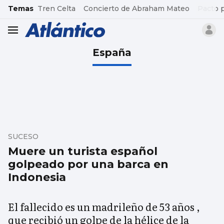
common.go-to-content
Temas
Tren Celta
Concierto de Abraham Mateo
Pacto 
header.menu.open
España
SUCESO
Muere un turista español
golpeado por una barca en
Indonesia
El fallecido es un madrileño de 53 años ,
que recibió un golpe de la hélice de la