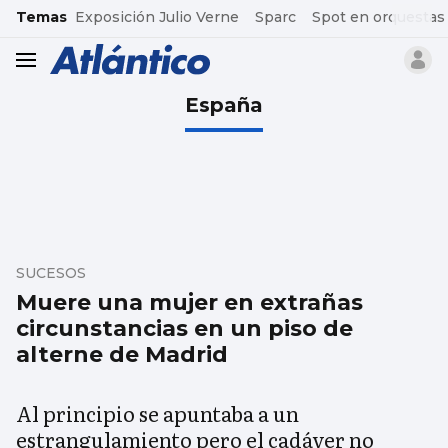
common.go-to-content
Temas
Exposición Julio Verne
Sparc
Spot en orquestas
header.menu.open
España
SUCESOS
Muere una mujer en extrañas
circunstancias en un piso de
alterne de Madrid
Al principio se apuntaba a un
estrangulamiento pero el cadáver no