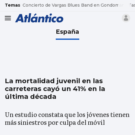
common.go-to-content
Temas
Concierto de Vargas Blues Band en Gondomar
Ta
header.menu.open
España
La mortalidad juvenil en las
carreteras cayó un 41% en la
última década
Un estudio constata que los jóvenes tienen
más siniestros por culpa del móvil