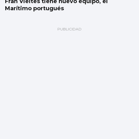
Fran Vieites tiene nuevo equipo, el
Marítimo portugués
TRAINERAS
Chapela vence a Ares proa con proa en
Ondarroa