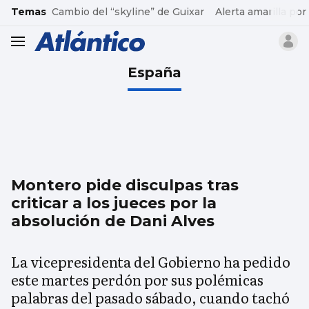
common.go-to-content
Temas
Cambio del “skyline” de Guixar
Alerta amarilla por
header.menu.open
España
Montero pide disculpas tras
criticar a los jueces por la
absolución de Dani Alves
La vicepresidenta del Gobierno ha pedido
este martes perdón por sus polémicas
palabras del pasado sábado, cuando tachó