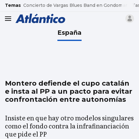
common.go-to-content
Temas
Concierto de Vargas Blues Band en Gondomar
Ta
header.menu.open
España
Montero defiende el cupo catalán
e insta al PP a un pacto para evitar
confrontación entre autonomías
Insiste en que hay otro modelos singulares
como el fondo contra la infrafinanciación
que pide el PP